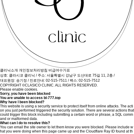
클리닉소개
개인정보처리방침
비급여수가표
상호: 클라시코 클리닉 / 주소: 서울특별시 강남구 도산대로 75길 11, 2층 /
대표원장: 송기정 / 진료안내: 02-515-7511 / 팩스: 02-515-7512
COPYRIGHT ©CLASICO CLINIC. ALL RIGHTS RESERVED.
Please enable cookies.
Sorry, you have been blocked
You are unable to access
bl-777.top
Why have I been blocked?
This website is using a security service to protect itself from online attacks. The acti
on you just performed triggered the security solution. There are several actions that
could trigger this block including submitting a certain word or phrase, a SQL comm
and or malformed data.
What can I do to resolve this?
You can email the site owner to let them know you were blocked. Please include w
hat you were doing when this page came up and the Cloudflare Ray ID found at th