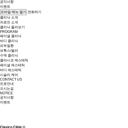
공지사항
이벤트
전화하기
모바일 메뉴 열기
클리닉 소개
의료진 소개
클리닉 둘러보기
PROGRAM
페이셜 클리닉
바디 클리닉
피부질환
보톡스/필러
수액 클리닉
클라시코 에스테틱
페이셜 에스테틱
바디 에스테틱
시슬리 케어
CONTACT US
진료안내
오시는길
NOTICE
공지사항
이벤트
Clasico Clinic
은